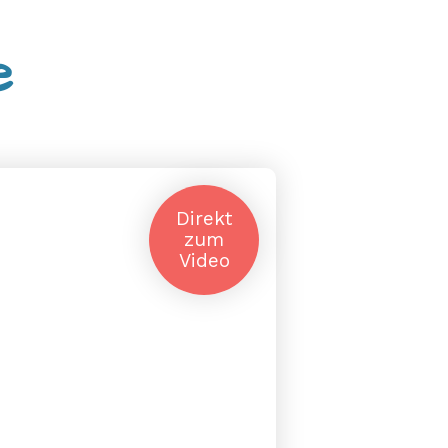
e
Direkt
zum
Video